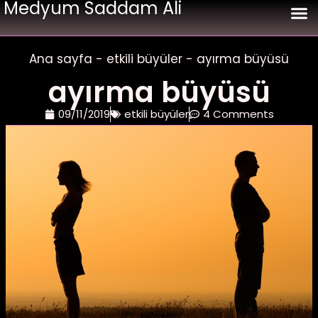
Medyum Saddam Ali
Ana 
geri get
bağla
aşk 
evlil
Ana sayfa
-
etkili büyüler
-
ayırma büyüsü
ayırma büyüsü
09/11/2019
etkili büyüler
4 Comments