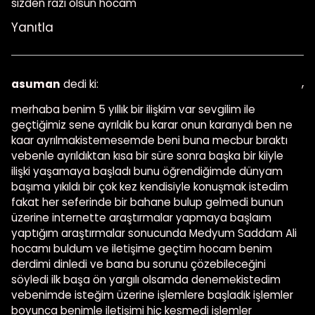
sizden razı olsun hocam
Yanıtla
,
asuman
dedi ki:
merhaba benim 5 yıllık bir ilişkim var sevgilim ile
geçtiğimiz sene ayrıldık bu karar onun kararıydı ben ne
kaar ayrılmakistemesemde beni buna mecbur bıraktı
vebenle ayrıldıktan kısa bir süre sonra başka bir kiiyle
ilişki yaşamaya başladı bunu öğrendiğimde dünyam
başıma yıkıldı bir çok kez kendisiyle konuşmak istedim
fakat her seferinde bir bahane bulup gelmedi bunun
üzerine internette araştırmalar yapmaya başlaım
yaptığım araştırmalar sonucunda Medyum Saddam Ali
hocamı buldum ve iletişime geçtim hocam benim
derdimi dinledi ve bana bu sorunu çözebileceğini
söyledi ilk başa ön yargılı olsamda denemekistedim
vebenimde isteğim üzerine işlemlere başladık işlemler
boyunca benimle iletişimi hiç kesmedi işlemler