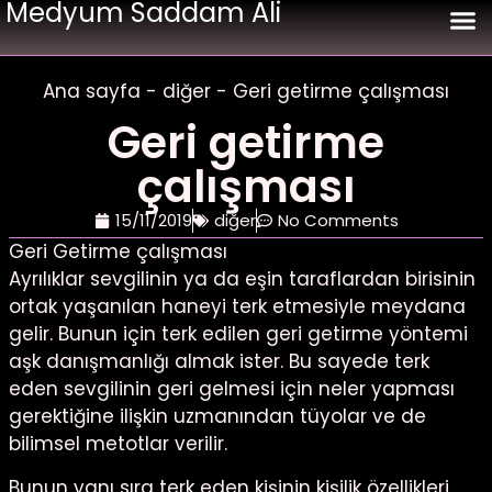
Medyum Saddam Ali
Ana 
geri get
bağla
aşk 
evlil
Ana sayfa
-
diğer
-
Geri getirme çalışması
Geri getirme
çalışması
15/11/2019
diğer
No Comments
Geri Getirme çalışması
Ayrılıklar sevgilinin ya da eşin taraflardan birisinin
ortak yaşanılan haneyi terk etmesiyle meydana
gelir. Bunun için terk edilen geri getirme yöntemi
aşk danışmanlığı almak ister. Bu sayede terk
eden sevgilinin geri gelmesi için neler yapması
gerektiğine ilişkin uzmanından tüyolar ve de
bilimsel metotlar verilir.
Bunun yanı sıra terk eden kişinin kişilik özellikleri,